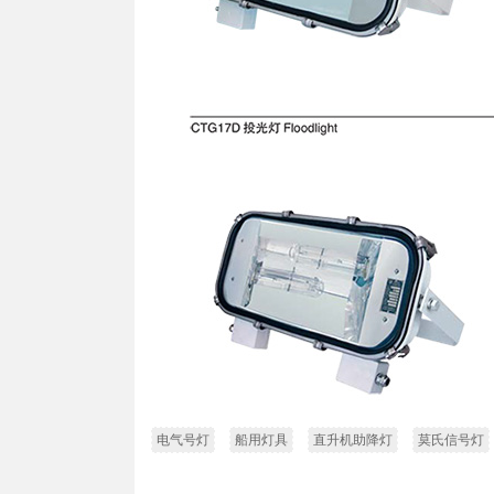
电气号灯
船用灯具
直升机助降灯
莫氏信号灯