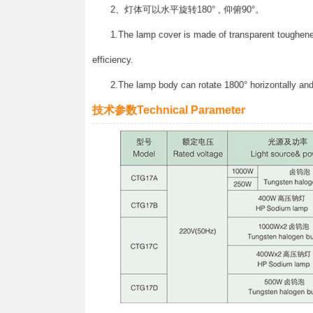
2、灯体可以水平旋转180° , 仰俯90°。
1.The lamp cover is made of transparent toughened
efficiency.
2.The lamp body can rotate 1800° horizontally an
技术参数Technical Parameter