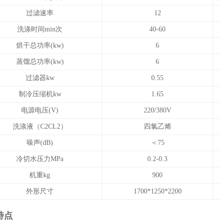
过滤速率
12
洗涤时间min次
40-60
烘干总功率(kw)
6
蒸馏总功率(kw)
6
过滤器kw
0.55
制冷压缩机kw
1.65
电源电压(V)
220/380V
洗涤液（C2CL2）
四氯乙烯
噪声(dB)
＜75
冷切水压力MPa
0.2-0.3
机重kg
900
外形尺寸
1700*1250*2200
特点