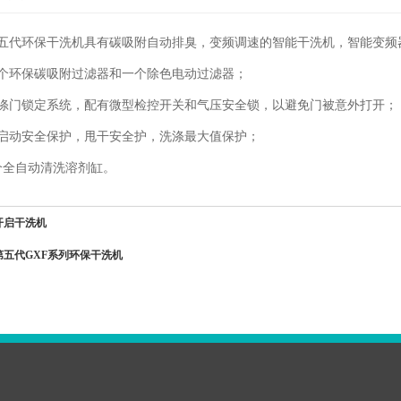
五代环保干洗机具有碳吸附自动排臭，变频调速的智能干洗机，智能变频器邦普
个环保碳吸附过滤器和一个除色电动过滤器；
涤门锁定系统，配有微型检控开关和气压安全锁，以避免门被意外打开；
启动安全保护，甩干安全护，洗涤最大值保护；
个全自动清洗溶剂缸。
开启干洗机
第五代GXF系列环保干洗机