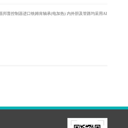
控制器进口铁姆肯轴承(电加热) 内外胆及管路均采用AISI-304不锈