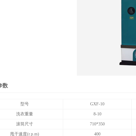
参数
型号
GXF-10
洗衣重量
8-10
滚筒尺寸
710*350
甩干速度(r.p.m)
400