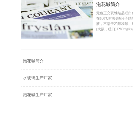
泡花碱简介
无色正交双锥结晶或白
在100℃时失去6分子
液，不溶于乙醇和酸。熔
(大鼠，经口)1280mg/kg
泡花碱简介
水玻璃生产厂家
泡花碱生产厂家