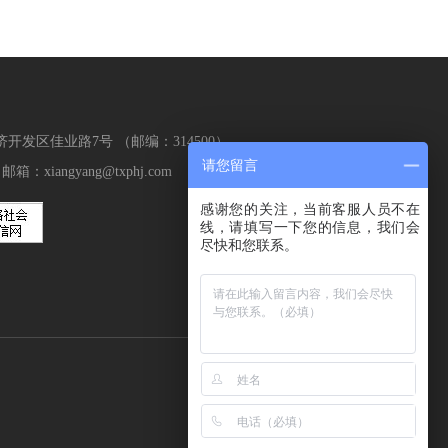
发区佳业路7号 （邮编：314500）
请您留言
箱：xiangyang@txphj.com
感谢您的关注，当前客服人员不在
线，请填写一下您的信息，我们会
尽快和您联系。