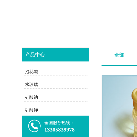
产品中心
全部
泡花碱
水玻璃
硅酸钠
硅酸钾
全国服务热线：
13305839978